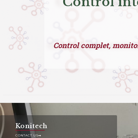
Echipa Konitech execută lucrări în următoarele domenii:
Control int
Control complet, monitor