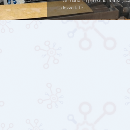
Compania noastră este specializat
execuția sistemelor electronice și
domeniul industrial.
Ne mândrim prin seriozitatea și ca
dezvoltate.