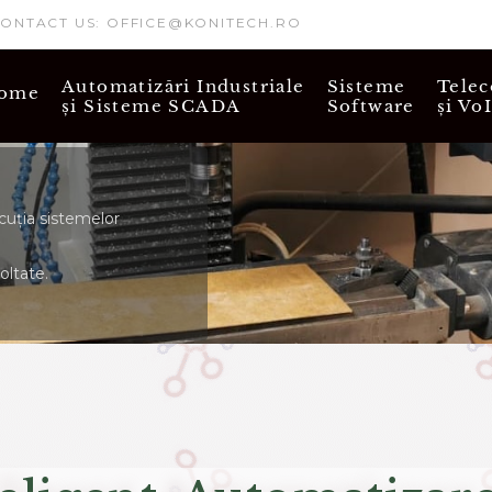
zat. Faceți clic pe „Accept” pentru a permite nouă și
 cea mai bună experiență!
Citește mai mult!
CT US: OFFICE@KONITECH.RO
Automatizări Industriale
Sisteme
Telec
ome
și Sisteme SCADA
Software
și Vo
cuția sistemelor
oltate.