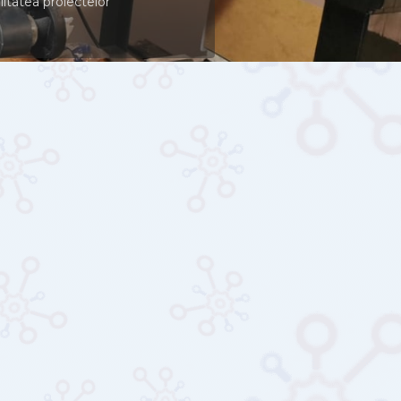
ă în proiectarea și
 de automatizări în
litatea proiectelor