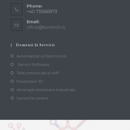
Phone:
+40 733655973
Email:
office@konitech.ro
Domenii Și Servicii
Automatizări și Electronică
Servicii Software
Telecomunicații și VoIP
Proiectare 3D
Amenajări Interioare Industriale
Servicii la cerere