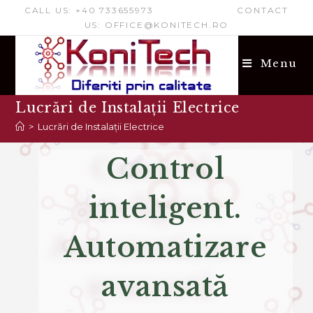
CALL US: +40 733655973 CONTACT
US: OFFICE@KONITECH.RO
Menu
Lucrări de Instalații Electrice
>
Lucrări de Instalații Electrice
Control
inteligent.
Automatizare
avansată