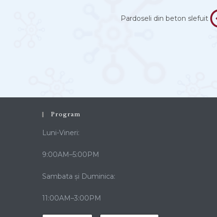
Pardoseli din beton slefuit
Program
Luni-Vineri:
9:00AM–5:00PM
Sambata și Duminica:
11:00AM–3:00PM