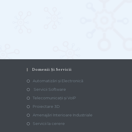
Domenii Și Servicii
Automatizări și Electronică
Servicii Software
Telecomunicații și VoIP
Proiectare 3D
Amenajări Interioare Industriale
Servicii la cerere