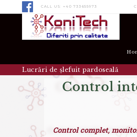
CALL US: +40 733655973 CONTA
Ho
Lucrări de șlefuit pardoseală
Control int
Control complet, monitor