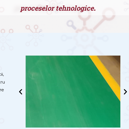
.
proceselor tehnologice
i,
tru
re