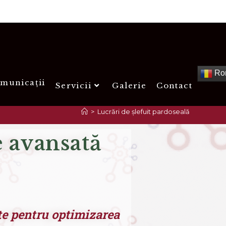
Ro
municații
Servicii
Galerie
Contact
P
>
Lucrări de șlefuit pardoseală
e avansată
ate pentru optimizarea