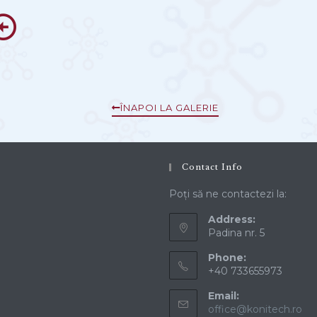
ÎNAPOI LA GALERIE
Contact Info
Poți să ne contactezi la:
Address:
Padina nr. 5
Phone:
+40 733655973
Email:
office@konitech.ro