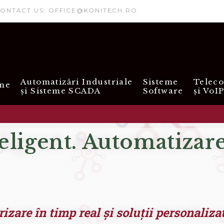
CT US: OFFICE@KONITECH.RO
Automatizări Industriale
Sisteme
Teleco
me
și Sisteme SCADA
Software
și VoI
eligent. Automatizar
izare în timp real și soluții personaliz