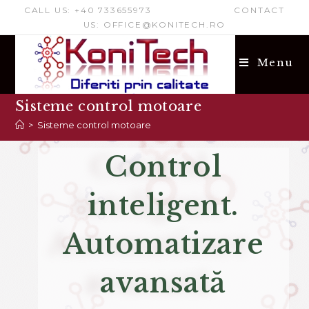
CALL US: +40 733655973 CONTACT
US: OFFICE@KONITECH.RO
Menu
Sisteme control motoare
>
Sisteme control motoare
Control
inteligent.
Automatizare
avansată