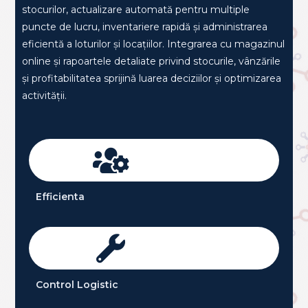
În depozitul de logistică, comenzile sunt pregătite
eficient, iar documentele de livrare sunt generate
automat, contribuind la reducerea timpilor de
expediere și la creșterea acurateței operaționale.
Modulul de gestiune oferă control în timp real asupra
stocurilor, actualizare automată pentru multiple
puncte de lucru, inventariere rapidă și administrarea
eficientă a loturilor și locațiilor. Integrarea cu magazinul
online și rapoartele detaliate privind stocurile, vânzările
și profitabilitatea sprijină luarea deciziilor și optimizarea
activității.