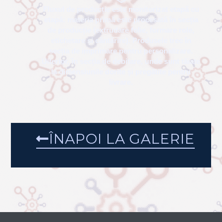
Aplicația permite lansarea comenzilor direct
din biroul de logistică și urmărirea acestora în
timp real pe tot parcursul procesului
tehnologic. În magazie, materialele sunt
etichetate si organizate, asigurând
disponibilitatea lor pentru producție.
Fluxul de producție este monitorizat etapă cu
etapă: materia primă este procesată în secția
de producție (extrudare folie, formare role,
etichetare și cântărire). Produsele trec în
secția de imprimare pentru personalizare.
Ulterior, în secția de debitare, unde sunt tăiate
la dimensiunile dorite și pregătite pentru
livrare.