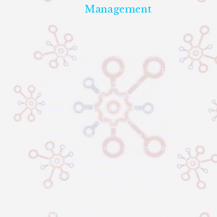
Detalii Hardware &
Management
Transferul de materiale între secții este
controlat prin etichete generate pe
fiecare palet. Acestea conțin informații
esențiale precum: istoricul procesării,
utilajul utilizat, momentul execuției, etapa
următoare. Astfel, se asigură trasabilitate