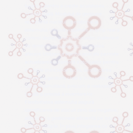
completă și se elimină orice confuzie în
fluxul de producție. În depozitul de
logistică, comenzile sunt pregătite rapid și
corect, iar sistemul generează automat
documentele necesare, precum avizele
de însoțire a mărfii. Activitatea este
sincronizată pentru a reduce timpii de
livrare și pentru a crește acuratețea
operațională. Modulul de gestiune
reprezintă nucleul operațional al
sistemului, oferind vizibilitate în timp real și
control deplin asupra stocurilor, indiferent
de dimensiunea sau complexitatea
afacerii. Utilizarea acestei aplicatii permite
actualizarea automată a stocurilor pentru
multiple puncte de lucru, descărcarea
instantă a gestiunii chiar și în condiții de