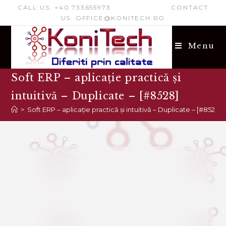
Acest site folosește cookie-uri funcționale și conținut
nepersonalizat. Faceți clic pe „Accept” pentru a permite nouă
și partenerilor noștri să va utilizăm datele pentru a avea cea
mai bună experiență!
Citește mai mult!
Accept
Refuse
CALL US: +40 733655973 CONTACT
US: OFFICE@KONITECH.RO
Menu
Soft ERP – aplicație practică și
intuitivă – Duplicate – [#8528]
>
Soft ERP – aplicație practică și intuitivă – Duplicate – [#8528]