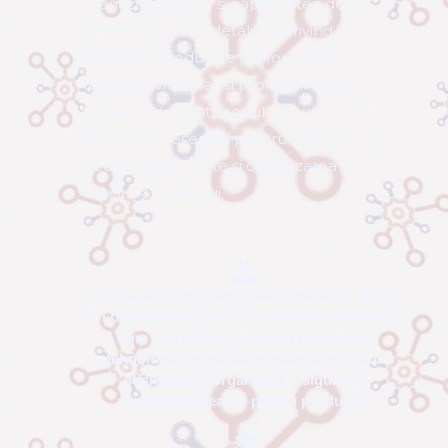
utilizare simultană, precum și realizarea
rapidă și precisă a inventarelor.
Flexibilitatea sistemului asigură
identificarea de stocuri zero sau negative,
alături de o gestionare eficientă pe loturi și
locații multiple. În plus, integrarea cu
magazinul online și capacitatea de a
genera rapoarte detaliate privind
vânzările, produsele performante,
furnizorii principali și profitabilitatea
transformă acest modul într-un
instrument esențial pentru luarea
deciziilor informate și optimizarea
continuă a afacerii.