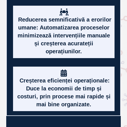
Logistică și Livrare: Gestionarea
eficientă a stocurilor de produse
finite și a procesului de expediție
pentru a asigura livrarea promptă
către client.
Reducerea semnificativă a erorilor
umane: Automatizarea proceselor
minimizează intervențiile manuale
și creșterea acurateții
operațiunilor.