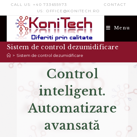
CALL US: +40 733655973 CONTACT
US: OFFICE@KONITECH.RO
Menu
Sistem de control dezumidificare
>
Sistem de control dezumidificare
Control
inteligent.
Automatizare
avansată