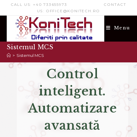
CALL US: +40 733655973 CONTACT
US: OFFICE@KONITECH.RO
Menu
Sistemul MCS
>
Sistemul MCS
Control
inteligent.
Automatizare
avansată