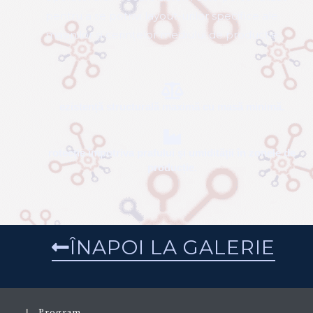
datorită proprietăților sale mecanice
superioare. Konitech proiectează și
implementează sisteme de susținere din
aluminiu care combină rigiditatea structurală cu
o manevrabilitate ușoară, asigurând fiabilitatea
pe termen lung și îmbunătățirea ergonomiei
operatorului. Fiecare sistem este personalizat
pentru a se potrivi layout-urilor specifice ale
mașinilor și cerințelor mediului de producție.
ezistență structurală maximă cu masă minimă.
rotecție împotriva prafului și umidității în zonele de
producție.