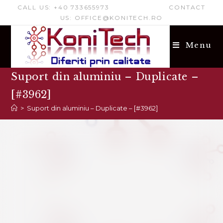
Acest site folosește cookie-uri funcționale și conținut
nepersonalizat. Faceți clic pe „Accept” pentru a permite nouă
și partenerilor noștri să va utilizăm datele pentru a avea cea
mai bună experiență!
Citește mai mult!
Accept
Refuse
CALL US: +40 733655973 CONTACT
US: OFFICE@KONITECH.RO
Menu
Suport din aluminiu – Duplicate –
[#3962]
>
Suport din aluminiu – Duplicate – [#3962]