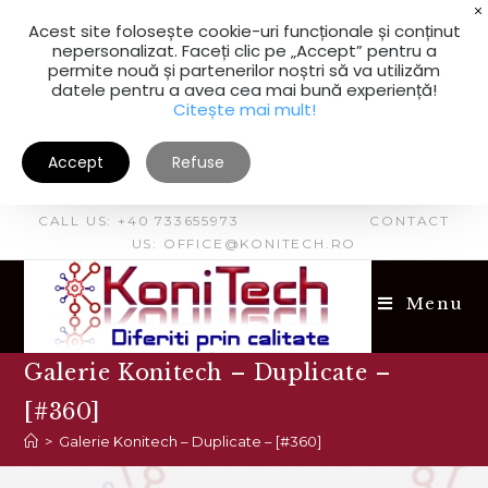
Acest site folosește cookie-uri funcționale și conținut
nepersonalizat. Faceți clic pe „Accept” pentru a
permite nouă și partenerilor noștri să va utilizăm
datele pentru a avea cea mai bună experiență!
Citește mai mult!
Accept
Refuse
CALL US: +40 733655973 CONTACT
US: OFFICE@KONITECH.RO
Menu
Galerie Konitech – Duplicate –
[#360]
>
Galerie Konitech – Duplicate – [#360]