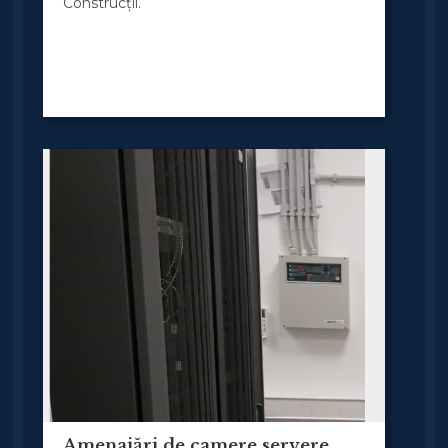
Construcții.
Amenajări de camere servere