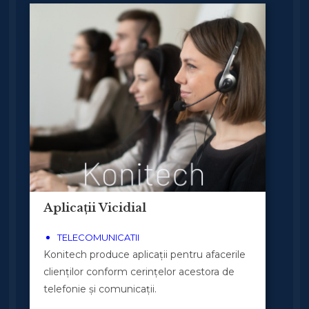
Aplicații Vicidial
TELECOMUNICATII
Konitech produce aplicații pentru afacerile
clienților conform cerințelor acestora de
telefonie și comunicații.