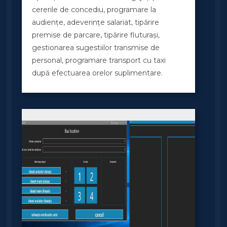
cererile de concediu, programare la
audiențe, adeverințe salariat, tipărire
premise de parcare, tipărire fluturași,
gestionarea sugestiilor transmise de
personal, programare transport cu taxi
după efectuarea orelor suplimentare.